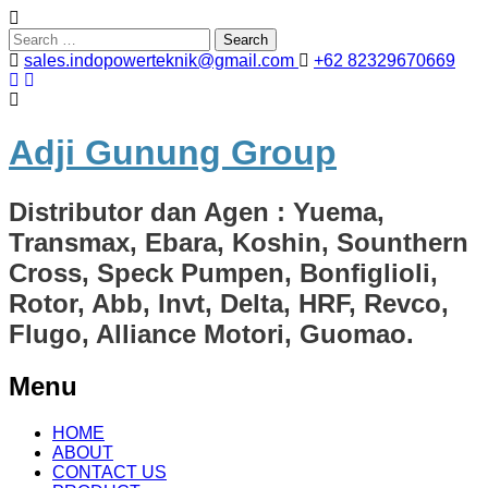
Search
for:
sales.indopowerteknik@gmail.com
+62 82329670669
Adji Gunung Group
Distributor dan Agen : Yuema,
Transmax, Ebara, Koshin, Sounthern
Cross, Speck Pumpen, Bonfiglioli,
Rotor, Abb, Invt, Delta, HRF, Revco,
Flugo, Alliance Motori, Guomao.
Menu
Skip
HOME
to
ABOUT
content
CONTACT US