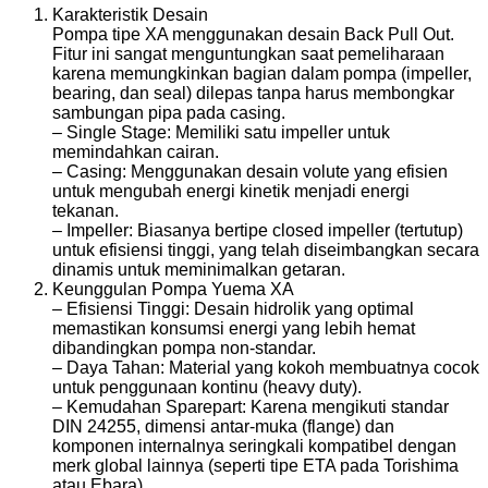
Karakteristik Desain
Pompa tipe XA menggunakan desain Back Pull Out.
Fitur ini sangat menguntungkan saat pemeliharaan
karena memungkinkan bagian dalam pompa (impeller,
bearing, dan seal) dilepas tanpa harus membongkar
sambungan pipa pada casing.
– Single Stage: Memiliki satu impeller untuk
memindahkan cairan.
– Casing: Menggunakan desain volute yang efisien
untuk mengubah energi kinetik menjadi energi
tekanan.
– Impeller: Biasanya bertipe closed impeller (tertutup)
untuk efisiensi tinggi, yang telah diseimbangkan secara
dinamis untuk meminimalkan getaran.
Keunggulan Pompa Yuema XA
– Efisiensi Tinggi: Desain hidrolik yang optimal
memastikan konsumsi energi yang lebih hemat
dibandingkan pompa non-standar.
– Daya Tahan: Material yang kokoh membuatnya cocok
untuk penggunaan kontinu (heavy duty).
– Kemudahan Sparepart: Karena mengikuti standar
DIN 24255, dimensi antar-muka (flange) dan
komponen internalnya seringkali kompatibel dengan
merk global lainnya (seperti tipe ETA pada Torishima
atau Ebara).