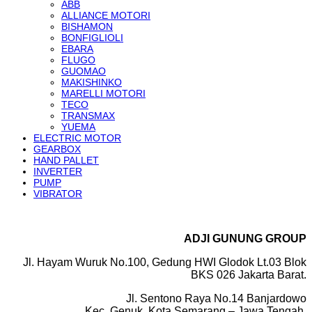
ABB
ALLIANCE MOTORI
BISHAMON
BONFIGLIOLI
EBARA
FLUGO
GUOMAO
MAKISHINKO
MARELLI MOTORI
TECO
TRANSMAX
YUEMA
ELECTRIC MOTOR
GEARBOX
HAND PALLET
INVERTER
PUMP
VIBRATOR
ADJI GUNUNG GROUP
Jl. Hayam Wuruk No.100, Gedung HWI Glodok Lt.03 Blok
BKS 026 Jakarta Barat.
Jl. Sentono Raya No.14 Banjardowo
Kec. Genuk, Kota Semarang – Jawa Tengah.