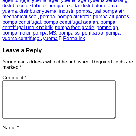
agen tunggal yuema
,
agen yuema
,
agen yuema semarang
,
distributor
,
distributor pompa jakarta
,
distributor utama
yuema
,
distributor yuema
,
industri pompa
,
jual pompa air
,
mechanical seal
,
pompa
,
pompa air kotor
,
pompa air panas
,
pompa centrifugal
,
pompa centrifugal adalah
,
pompa
centrifugal untuk pabrik
,
pompa food grade
,
pompa gp
,
pompa motor
,
pompa MS
,
pompa ss
,
pompa xa
,
pompa
yuema centrifugal
,
yuema
Permalink
Leave a Reply
Your email address will not be published.
Required fields are
marked
*
Comment
*
Name
*