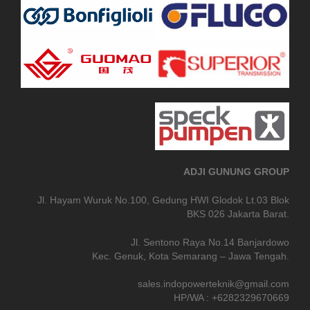
ADJI GUNUNG GROUP
Jl. Hayam Wuruk No.100, Gedung HWI Glodok Lt.03 Blok
BKS 026 Jakarta Barat.
Jl. Sentono Raya No.14 Banjardowo
Kec. Genuk, Kota Semarang – Jawa Tengah.
sales.indopowerteknik@gmail.com
HP/WA : +6282329670669