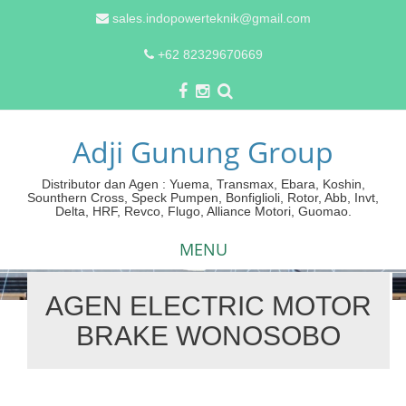
sales.indopowerteknik@gmail.com
+62 82329670669
Adji Gunung Group
Distributor dan Agen : Yuema, Transmax, Ebara, Koshin,
Sounthern Cross, Speck Pumpen, Bonfiglioli, Rotor, Abb, Invt,
Delta, HRF, Revco, Flugo, Alliance Motori, Guomao.
MENU
AGEN ELECTRIC MOTOR
Skip
BRAKE WONOSOBO
to
content