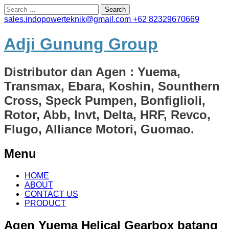
Search
for:
sales.indopowerteknik@gmail.com
+62 82329670669
Adji Gunung Group
Distributor dan Agen : Yuema,
Transmax, Ebara, Koshin, Sounthern
Cross, Speck Pumpen, Bonfiglioli,
Rotor, Abb, Invt, Delta, HRF, Revco,
Flugo, Alliance Motori, Guomao.
Menu
Skip
HOME
to
ABOUT
content
CONTACT US
PRODUCT
Agen Yuema Helical Gearbox batang