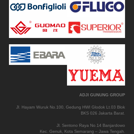
ADJI GUNUNG GROUP
Jl. Hayam Wuruk No.100, Gedung HWI Glodok Lt.03 Blok
BKS 026 Jakarta Barat.
Jl. Sentono Raya No.14 Banjardowo
Kec. Genuk, Kota Semarang – Jawa Tengah.