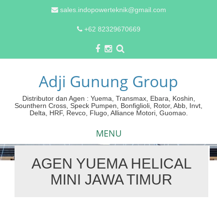
sales.indopowerteknik@gmail.com
+62 82329670669
Adji Gunung Group
Distributor dan Agen : Yuema, Transmax, Ebara, Koshin,
Sounthern Cross, Speck Pumpen, Bonfiglioli, Rotor, Abb, Invt,
Delta, HRF, Revco, Flugo, Alliance Motori, Guomao.
MENU
AGEN YUEMA HELICAL
Skip
MINI JAWA TIMUR
to
content