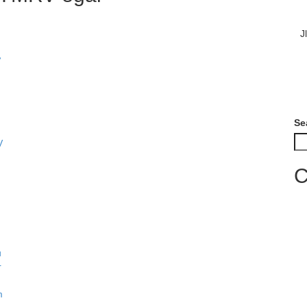
J
Se
C