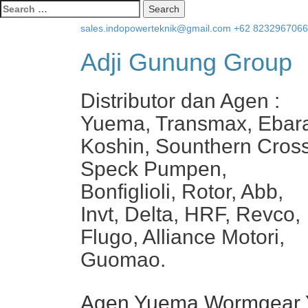
Search
for:
sales.indopowerteknik@gmail.com
+62 823296706
Adji Gunung Group
Distributor dan Agen :
Yuema, Transmax, Ebar
Koshin, Sounthern Cross
Speck Pumpen,
Bonfiglioli, Rotor, Abb,
Invt, Delta, HRF, Revco,
Flugo, Alliance Motori,
Guomao.
Agen Yuema Wormgear 