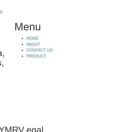
69
Menu
Skip
HOME
to
ABOUT
content
CONTACT US
a,
PRODUCT
,
YMRV egal