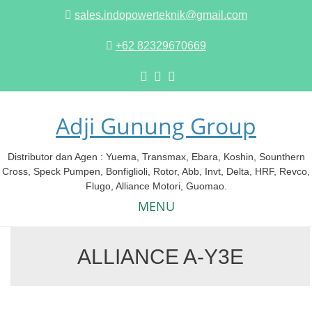
sales.indopowerteknik@gmail.com
+62 82329670669
Adji Gunung Group
Distributor dan Agen : Yuema, Transmax, Ebara, Koshin, Sounthern
Cross, Speck Pumpen, Bonfiglioli, Rotor, Abb, Invt, Delta, HRF, Revco,
Flugo, Alliance Motori, Guomao.
MENU
ALLIANCE A-Y3E
Skip
to
content