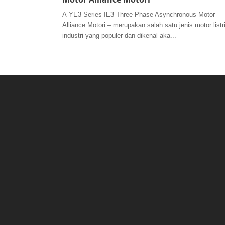
A-YE3 Series IE3 Three Phase Asynchronous Motor
Alliance Motori – merupakan salah satu jenis motor listr
industri yang populer dan dikenal aka...