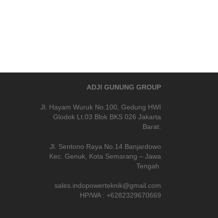
ADJI GUNUNG GROUP
Jl. Hayam Wuruk No.100, Gedung HWI
Glodok Lt.03 Blok BKS 026 Jakarta
Barat.
Jl. Sentono Raya No.14 Banjardowo
Kec. Genuk, Kota Semarang – Jawa
Tengah.
sales.indopowerteknik@gmail.com
HP/WA : +6282329670669