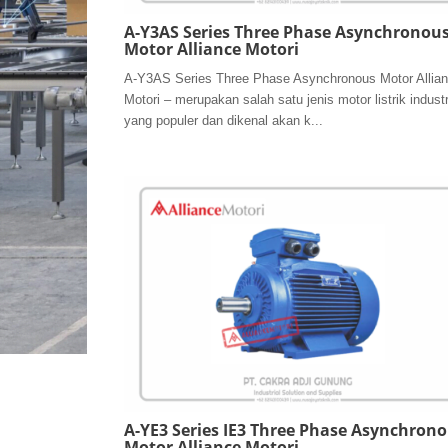
A-Y3AS Series Three Phase Asynchronou
Motor Alliance Motori
A-Y3AS Series Three Phase Asynchronous Motor Allia
Motori – merupakan salah satu jenis motor listrik industr
yang populer dan dikenal akan k...
A-YE3 Series IE3 Three Phase Asynchron
Motor Alliance Motori