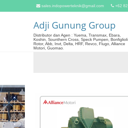
sales.indopowerteknik@gmail.com
+62 8
Adji Gunung Group
Distributor dan Agen : Yuema, Transmax, Ebara,
Koshin, Sounthern Cross, Speck Pumpen, Bonfiglioli
Rotor, Abb, Invt, Delta, HRF, Revco, Flugo, Alliance
Motori, Guomao.