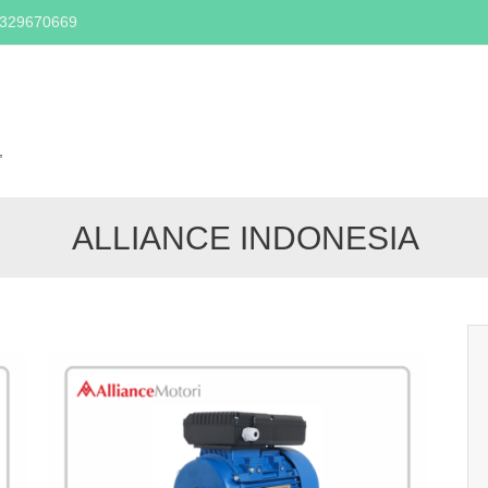
2329670669
Skip
to
content
,
ALLIANCE INDONESIA