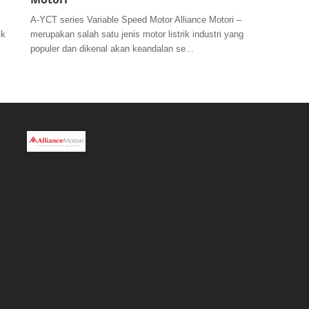
A-YCT series Variable Speed Motor Alliance Motori –
ik
merupakan salah satu jenis motor listrik industri yang
populer dan dikenal akan keandalan se...