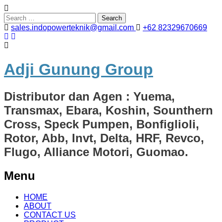
Search
for:
sales.indopowerteknik@gmail.com
+62 82329670669
Adji Gunung Group
Distributor dan Agen : Yuema,
Transmax, Ebara, Koshin, Sounthern
Cross, Speck Pumpen, Bonfiglioli,
Rotor, Abb, Invt, Delta, HRF, Revco,
Flugo, Alliance Motori, Guomao.
Menu
Skip
HOME
to
ABOUT
content
CONTACT US