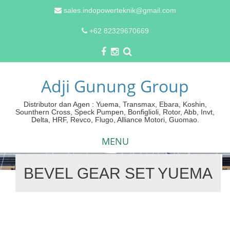
sales.indopowerteknik@gmail.com
+62 82329670669
Adji Gunung Group
Distributor dan Agen : Yuema, Transmax, Ebara, Koshin,
Sounthern Cross, Speck Pumpen, Bonfiglioli, Rotor, Abb, Invt,
Delta, HRF, Revco, Flugo, Alliance Motori, Guomao.
MENU
BEVEL GEAR SET YUEMA
Skip
to
content