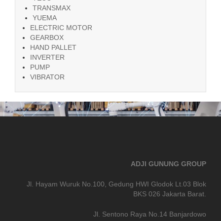
TRANSMAX
YUEMA
ELECTRIC MOTOR
GEARBOX
HAND PALLET
INVERTER
PUMP
VIBRATOR
ADJI GUNUNG GROUP
Jl. Hayam Wuruk No.100, Gedung HWI Glodok Lt.03 Blok
BKS 026 Jakarta Barat.
Jl. Sentono Raya No.14 Banjardowo