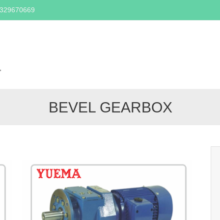
2329670669
Skip
to
content
,
BEVEL GEARBOX