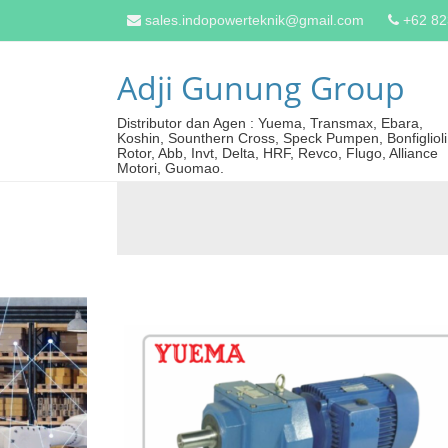
sales.indopowerteknik@gmail.com
+62 8
Adji Gunung Group
Distributor dan Agen : Yuema, Transmax, Ebara,
Koshin, Sounthern Cross, Speck Pumpen, Bonfiglioli
Rotor, Abb, Invt, Delta, HRF, Revco, Flugo, Alliance
Motori, Guomao.