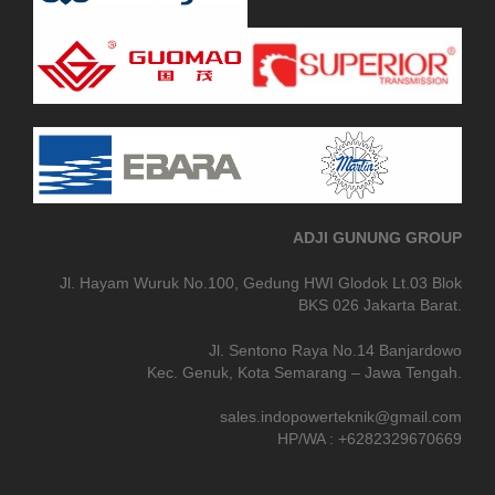
ADJI GUNUNG GROUP
Jl. Hayam Wuruk No.100, Gedung HWI Glodok Lt.03 Blok
BKS 026 Jakarta Barat.
Jl. Sentono Raya No.14 Banjardowo
Kec. Genuk, Kota Semarang – Jawa Tengah.
sales.indopowerteknik@gmail.com
HP/WA : +6282329670669