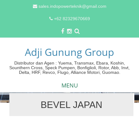
sales.indopowerteknik@gmail.com
+62 82329670669
Adji Gunung Group
Distributor dan Agen : Yuema, Transmax, Ebara, Koshin,
Sounthern Cross, Speck Pumpen, Bonfiglioli, Rotor, Abb, Invt,
Delta, HRF, Revco, Flugo, Alliance Motori, Guomao.
MENU
BEVEL JAPAN
Skip
to
content