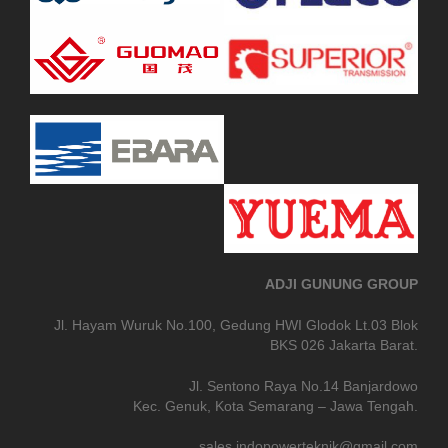
ADJI GUNUNG GROUP
Jl. Hayam Wuruk No.100, Gedung HWI Glodok Lt.03 Blok
BKS 026 Jakarta Barat.
Jl. Sentono Raya No.14 Banjardowo
Kec. Genuk, Kota Semarang – Jawa Tengah.
sales.indopowerteknik@gmail.com