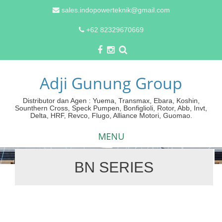
sales.indopowerteknik@gmail.com
+62 82329670669
Adji Gunung Group
Distributor dan Agen : Yuema, Transmax, Ebara, Koshin,
Sounthern Cross, Speck Pumpen, Bonfiglioli, Rotor, Abb, Invt,
Delta, HRF, Revco, Flugo, Alliance Motori, Guomao.
MENU
BN SERIES
Skip
to
content