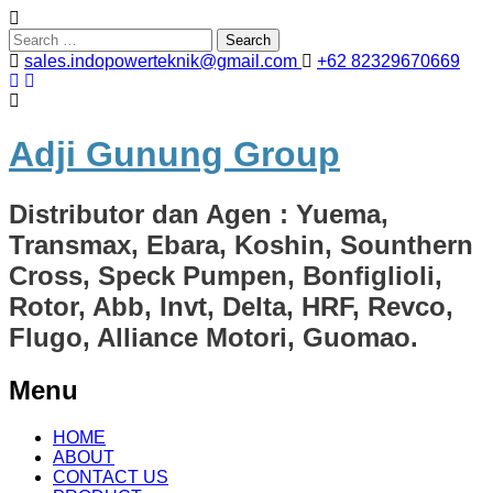
Search
for:
sales.indopowerteknik@gmail.com
+62 82329670669
Adji Gunung Group
Distributor dan Agen : Yuema,
Transmax, Ebara, Koshin, Sounthern
Cross, Speck Pumpen, Bonfiglioli,
Rotor, Abb, Invt, Delta, HRF, Revco,
Flugo, Alliance Motori, Guomao.
Menu
Skip
HOME
to
ABOUT
content
CONTACT US