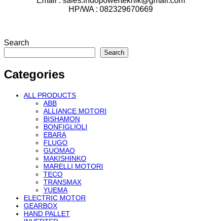
Email : sales.indopowerteknik@gmail.com
HP/WA : 082329670669
Search
Search
Categories
ALL PRODUCTS
ABB
ALLIANCE MOTORI
BISHAMON
BONFIGLIOLI
EBARA
FLUGO
GUOMAO
MAKISHINKO
MARELLI MOTORI
TECO
TRANSMAX
YUEMA
ELECTRIC MOTOR
GEARBOX
HAND PALLET