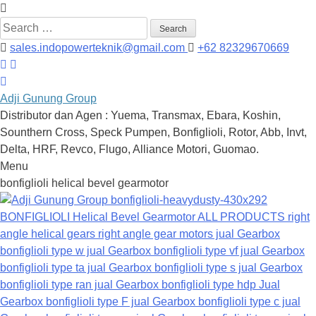
Search
for:
sales.indopowerteknik@gmail.com
+62 82329670669
Adji Gunung Group
Distributor dan Agen : Yuema, Transmax, Ebara, Koshin,
Sounthern Cross, Speck Pumpen, Bonfiglioli, Rotor, Abb, Invt,
Delta, HRF, Revco, Flugo, Alliance Motori, Guomao.
Menu
Skip
bonfiglioli helical bevel gearmotor
to
content