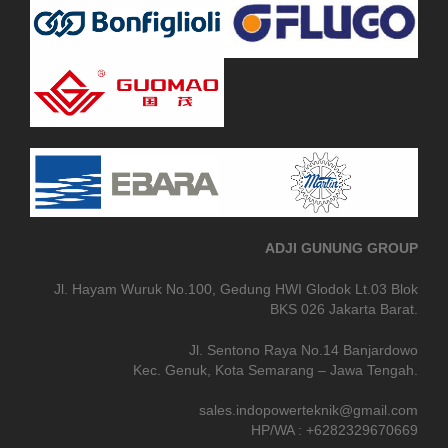
ADJI GUNUNG GROUP
Jl. Hayam Wuruk No.100, Gedung HWI Glodok Lt.03 Blok
BKS 026 Jakarta Barat.
Jl. Sentono Raya No.14 Banjardowo
Kec. Genuk, Kota Semarang – Jawa Tengah.
sales.indopowerteknik@gmail.com
HP/WA : +6282329670669