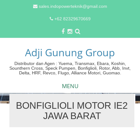
sales.indopowerteknik@gmail.com
+62 82329670669
Adji Gunung Group
Distributor dan Agen : Yuema, Transmax, Ebara, Koshin,
Sounthern Cross, Speck Pumpen, Bonfiglioli, Rotor, Abb, Invt,
Delta, HRF, Revco, Flugo, Alliance Motori, Guomao.
MENU
BONFIGLIOLI MOTOR IE2
Skip
JAWA BARAT
to
content