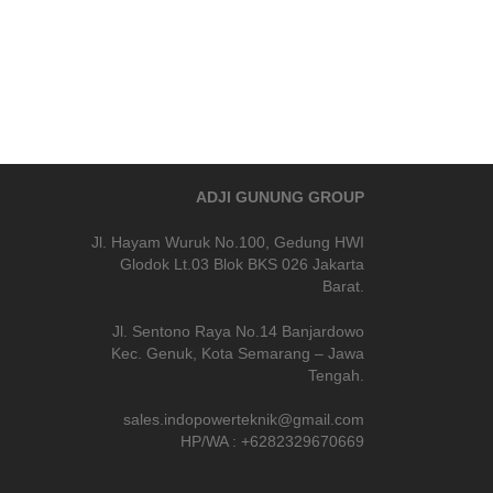
ADJI GUNUNG GROUP
Jl. Hayam Wuruk No.100, Gedung HWI
Glodok Lt.03 Blok BKS 026 Jakarta
Barat.
Jl. Sentono Raya No.14 Banjardowo
Kec. Genuk, Kota Semarang – Jawa
Tengah.
sales.indopowerteknik@gmail.com
HP/WA : +6282329670669