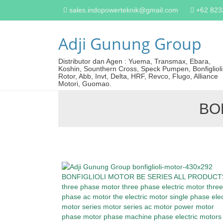
sales.indopowerteknik@gmail.com
+62 82
Adji Gunung Group
Distributor dan Agen : Yuema, Transmax, Ebara,
Koshin, Sounthern Cross, Speck Pumpen, Bonfiglioli
Rotor, Abb, Invt, Delta, HRF, Revco, Flugo, Alliance
Motori, Guomao.
BO