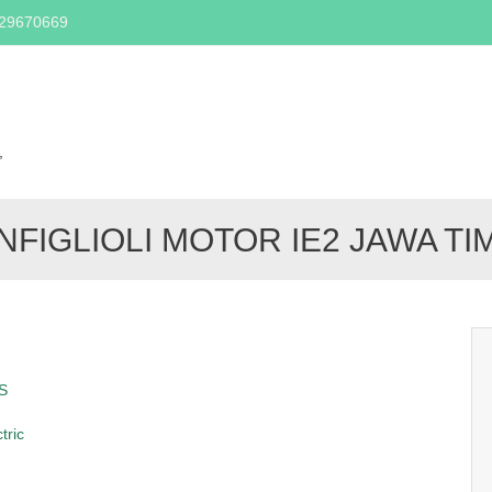
329670669
Skip
to
content
,
NFIGLIOLI MOTOR IE2 JAWA TI