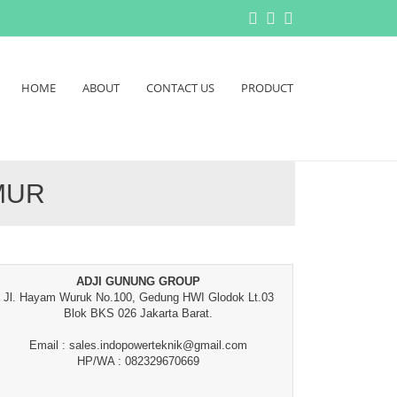
HOME
ABOUT
CONTACT US
PRODUCT
MUR
ADJI GUNUNG GROUP
Jl. Hayam Wuruk No.100, Gedung HWI Glodok Lt.03
Blok BKS 026 Jakarta Barat.
Email : sales.indopowerteknik@gmail.com
HP/WA : 082329670669