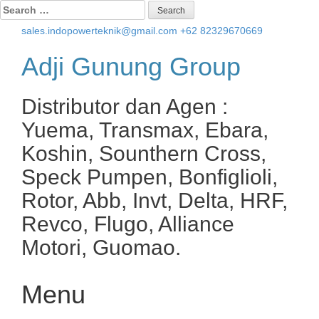
Search
for:
sales.indopowerteknik@gmail.com
+62 82329670669
Adji Gunung Group
Distributor dan Agen :
Yuema, Transmax, Ebara,
Koshin, Sounthern Cross,
Speck Pumpen, Bonfiglioli,
Rotor, Abb, Invt, Delta, HRF,
Revco, Flugo, Alliance
Motori, Guomao.
Menu