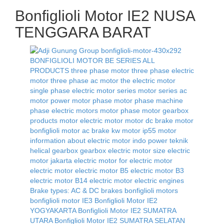
Skip
Bonfiglioli Motor IE2 NUSA
to
content
TENGGARA BARAT