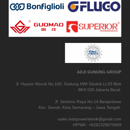
ADJI GUNUNG GROUP
Jl. Hayam Wuruk No.100, Gedung HWI Glodok Lt.03 Blok
BKS 026 Jakarta Barat.
Jl. Sentono Raya No.14 Banjardowo
Kec. Genuk, Kota Semarang – Jawa Tengah.
sales.indopowerteknik@gmail.com
HP/WA : +6282329670669