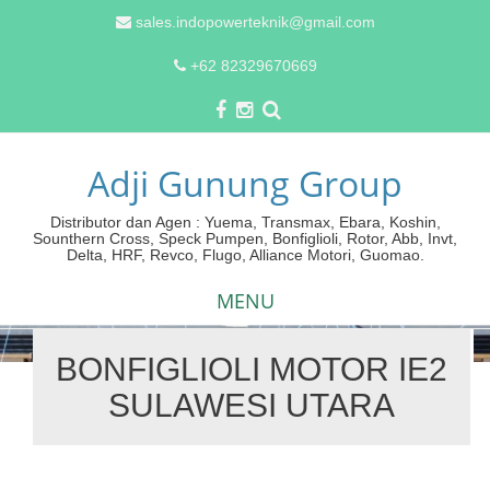
sales.indopowerteknik@gmail.com
+62 82329670669
Adji Gunung Group
Distributor dan Agen : Yuema, Transmax, Ebara, Koshin,
Sounthern Cross, Speck Pumpen, Bonfiglioli, Rotor, Abb, Invt,
Delta, HRF, Revco, Flugo, Alliance Motori, Guomao.
MENU
BONFIGLIOLI MOTOR IE2
Skip
SULAWESI UTARA
to
content