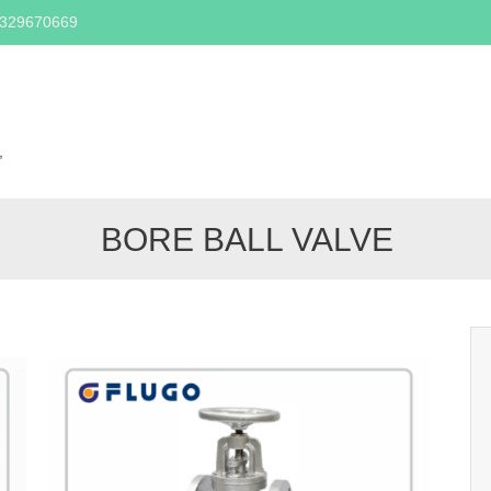
2329670669
Skip
to
content
,
BORE BALL VALVE