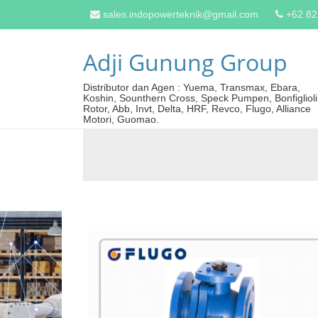
sales.indopowerteknik@gmail.com
+62 8
Adji Gunung Group
Distributor dan Agen : Yuema, Transmax, Ebara,
Koshin, Sounthern Cross, Speck Pumpen, Bonfiglioli
Rotor, Abb, Invt, Delta, HRF, Revco, Flugo, Alliance
Motori, Guomao.