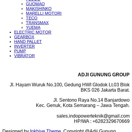
GUOMAO
MAKISHINKO
MARELLI MOTORI
TECO
TRANSMAX
YUEMA
ELECTRIC MOTOR
GEARBOX
HAND PALLET
INVERTER
PUMP
VIBRATOR
ADJI GUNUNG GROUP
Jl. Hayam Wuruk No.100, Gedung HWI Glodok Lt.03 Blok
BKS 026 Jakarta Barat.
Jl. Sentono Raya No.14 Banjardowo
Kec. Genuk, Kota Semarang – Jawa Tengah.
sales.indopowerteknik@gmail.com
HP/WA : +6282329670669
Designed by
Inkhive Theme
.
Copyright @Adji Gunung