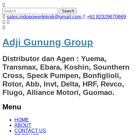
Search
for:
sales.indopowerteknik@gmail.com
+62 82329670669
Adji Gunung Group
Distributor dan Agen : Yuema,
Transmax, Ebara, Koshin, Sounthern
Cross, Speck Pumpen, Bonfiglioli,
Rotor, Abb, Invt, Delta, HRF, Revco,
Flugo, Alliance Motori, Guomao.
Menu
Skip
HOME
to
ABOUT
content
CONTACT US