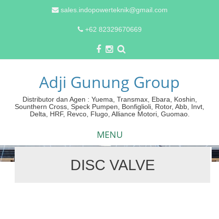
sales.indopowerteknik@gmail.com
+62 82329670669
Adji Gunung Group
Distributor dan Agen : Yuema, Transmax, Ebara, Koshin,
Sounthern Cross, Speck Pumpen, Bonfiglioli, Rotor, Abb, Invt,
Delta, HRF, Revco, Flugo, Alliance Motori, Guomao.
MENU
DISC VALVE
Skip
to
content