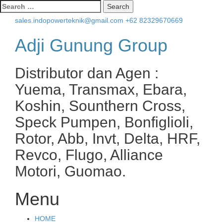
Search
for:
sales.indopowerteknik@gmail.com
+62 82329670669
Adji Gunung Group
Distributor dan Agen :
Yuema, Transmax, Ebara,
Koshin, Sounthern Cross,
Speck Pumpen, Bonfiglioli,
Rotor, Abb, Invt, Delta, HRF,
Revco, Flugo, Alliance
Motori, Guomao.
Menu
Skip
HOME