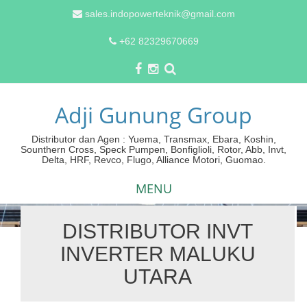
sales.indopowerteknik@gmail.com
+62 82329670669
Adji Gunung Group
Distributor dan Agen : Yuema, Transmax, Ebara, Koshin,
Sounthern Cross, Speck Pumpen, Bonfiglioli, Rotor, Abb, Invt,
Delta, HRF, Revco, Flugo, Alliance Motori, Guomao.
MENU
DISTRIBUTOR INVT
Skip
INVERTER MALUKU
to
content
UTARA