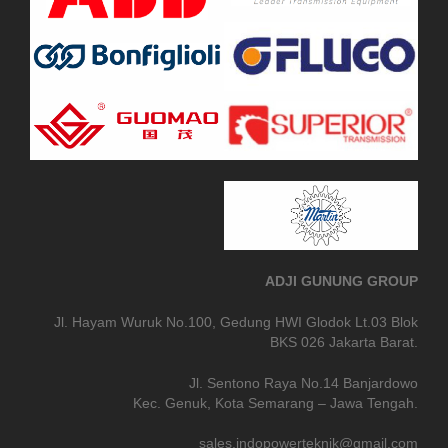
ADJI GUNUNG GROUP
Jl. Hayam Wuruk No.100, Gedung HWI Glodok Lt.03 Blok
BKS 026 Jakarta Barat.
Jl. Sentono Raya No.14 Banjardowo
Kec. Genuk, Kota Semarang – Jawa Tengah.
sales.indopowerteknik@gmail.com