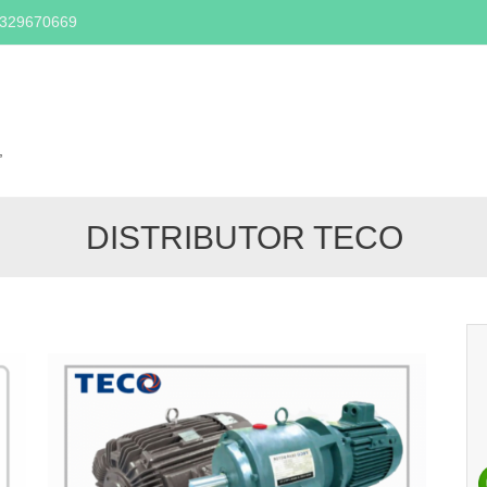
2329670669
Skip
to
content
,
DISTRIBUTOR TECO