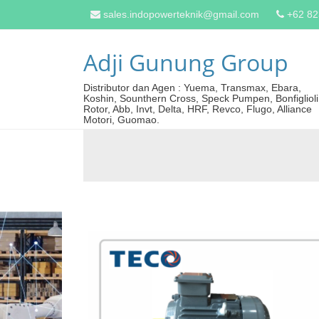
sales.indopowerteknik@gmail.com
+62 8
Adji Gunung Group
Distributor dan Agen : Yuema, Transmax, Ebara,
Koshin, Sounthern Cross, Speck Pumpen, Bonfiglioli
Rotor, Abb, Invt, Delta, HRF, Revco, Flugo, Alliance
Motori, Guomao.