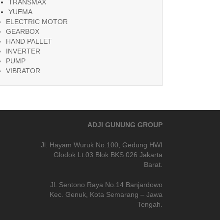
TRANSMAX
YUEMA
ELECTRIC MOTOR
GEARBOX
HAND PALLET
INVERTER
PUMP
VIBRATOR
ADJI GUNUNG GROUP
Jl. Hayam Wuruk No.100, Gedung HWI
Glodok Lt.03 Blok BKS 026 Jakarta
Barat.
Jl. Sentono Raya No.14 Banjardowo
Kec. Genuk, Kota Semarang – Jawa
Tengah.