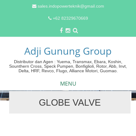
sales.indopowerteknik@gmail.com
+62 82329670669
Adji Gunung Group
Distributor dan Agen : Yuema, Transmax, Ebara, Koshin,
Sounthern Cross, Speck Pumpen, Bonfiglioli, Rotor, Abb, Invt,
Delta, HRF, Revco, Flugo, Alliance Motori, Guomao.
MENU
GLOBE VALVE
Skip
to
content