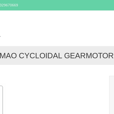
2329670669
Skip
to
content
,
MAO CYCLOIDAL GEARMOTOR 