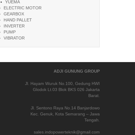
YUEMA
ELECTRIC MOTOR
GEARBOX
HAND PALLET
INVERTER
PUMP
VIBRATOR
ADJI GUNUNG GROUP
Jl. Hayam Wuruk No.100, Gedung HWI
Glodok Lt.03 Blok BKS 026 Jakarta
Barat.
Jl. Sentono Raya No.14 Banjardowo
Kec. Genuk, Kota Semarang – Jawa
Tengah.
sales.indopowerteknik@gmail.com