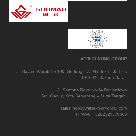
ADJI GUNUNG GROUP
Jl. Hayam Wuruk No.100, Gedung HWI Glodok Lt.03 Blok
BKS 026 Jakarta Barat.
Jl. Sentono Raya No.14 Banjardowo
Kec. Genuk, Kota Semarang – Jawa Tengah.
sales.indopowerteknik@gmail.com
HP/WA : +6282329670669