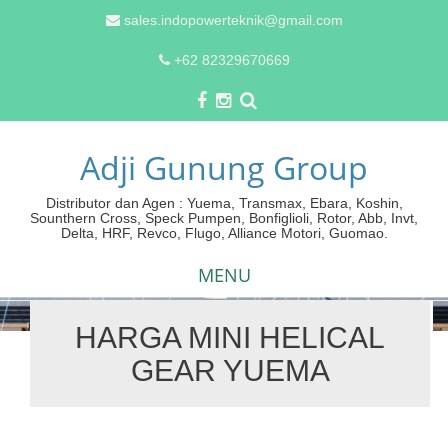
sales.indopowerteknik@gmail.com
+62 82329670669
Adji Gunung Group
Distributor dan Agen : Yuema, Transmax, Ebara, Koshin,
Sounthern Cross, Speck Pumpen, Bonfiglioli, Rotor, Abb, Invt,
Delta, HRF, Revco, Flugo, Alliance Motori, Guomao.
MENU
HARGA MINI HELICAL
Skip
GEAR YUEMA
to
content