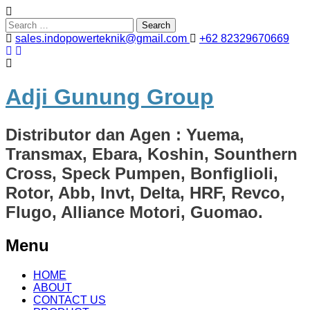
Search
for:
sales.indopowerteknik@gmail.com
+62 82329670669
Adji Gunung Group
Distributor dan Agen : Yuema,
Transmax, Ebara, Koshin, Sounthern
Cross, Speck Pumpen, Bonfiglioli,
Rotor, Abb, Invt, Delta, HRF, Revco,
Flugo, Alliance Motori, Guomao.
Menu
Skip
HOME
to
ABOUT
content
CONTACT US