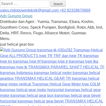
Search
for:
sales.indopowerteknik@gmail.com
+62 82329670669
Adji Gunung Group
Distributor dan Agen : Yuema, Transmax, Ebara, Koshin,
Sounthern Cross, Speck Pumpen, Bonfiglioli, Rotor, Abb, Invt,
Delta, HRF, Revco, Flugo, Alliance Motori, Guomao.
Menu
Skip
jual helical gear box
to
content