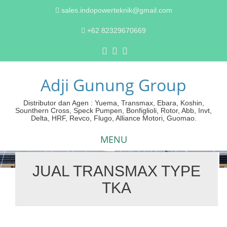
sales.indopowerteknik@gmail.com
+62 82329670669
Adji Gunung Group
Distributor dan Agen : Yuema, Transmax, Ebara, Koshin,
Sounthern Cross, Speck Pumpen, Bonfiglioli, Rotor, Abb, Invt,
Delta, HRF, Revco, Flugo, Alliance Motori, Guomao.
MENU
JUAL TRANSMAX TYPE
Skip
TKA
to
content