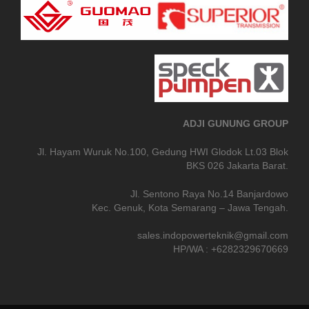
ADJI GUNUNG GROUP
Jl. Hayam Wuruk No.100, Gedung HWI Glodok Lt.03 Blok
BKS 026 Jakarta Barat.
Jl. Sentono Raya No.14 Banjardowo
Kec. Genuk, Kota Semarang – Jawa Tengah.
sales.indopowerteknik@gmail.com
HP/WA : +6282329670669