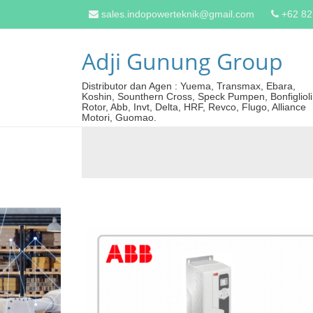
sales.indopowerteknik@gmail.com
+62 8
Adji Gunung Group
Distributor dan Agen : Yuema, Transmax, Ebara,
Koshin, Sounthern Cross, Speck Pumpen, Bonfiglioli
Rotor, Abb, Invt, Delta, HRF, Revco, Flugo, Alliance
Motori, Guomao.