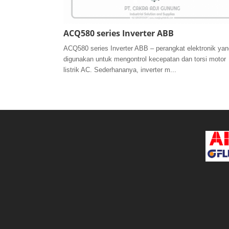
ACQ580 series Inverter ABB
ACQ580 series Inverter ABB – perangkat elektronik yan
digunakan untuk mengontrol kecepatan dan torsi motor
listrik AC. Sederhananya, inverter m...