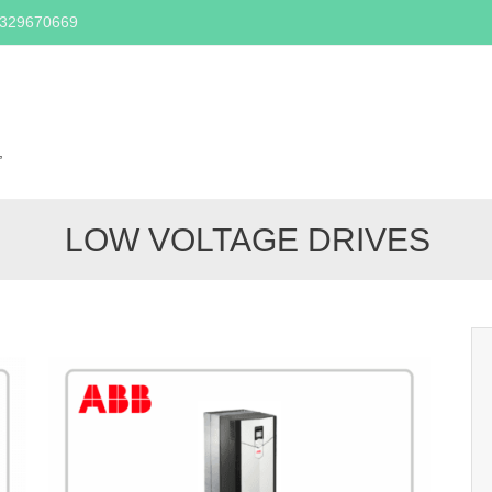
2329670669
Skip
to
content
,
LOW VOLTAGE DRIVES