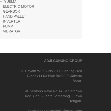
YUEMA
ELECTRIC MOTOR
GEARBOX
HAND PALLET
INVERTER
PUMP
VIBRATOR
ADJI GUNUNG GROUP
Jl. Hayam Wuruk No.100, Gedung HWI
Glodok Lt.03 Blok BKS 026 Jakarta
Barat.
Jl. Sentono Raya No.14 Banjardowo
Kec. Genuk, Kota Semarang – Jawa
Tengah.
sales.indopowerteknik@gmail.com