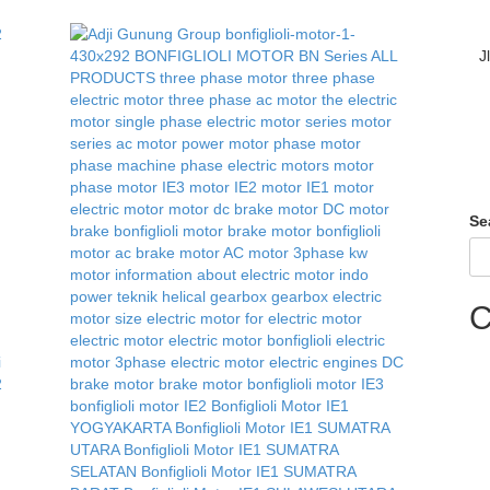
J
Se
C