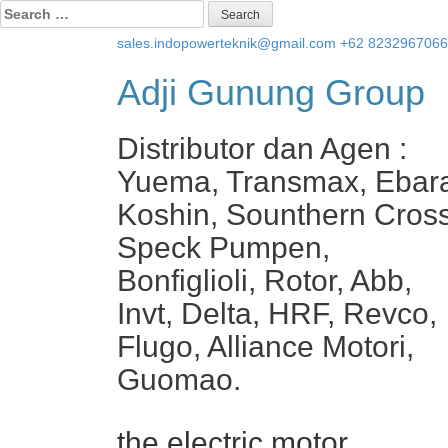
Search
for:
sales.indopowerteknik@gmail.com
+62 823296706
Adji Gunung Group
Distributor dan Agen :
Yuema, Transmax, Ebar
Koshin, Sounthern Cross
Speck Pumpen,
Bonfiglioli, Rotor, Abb,
Invt, Delta, HRF, Revco,
Flugo, Alliance Motori,
Guomao.
the electric motor