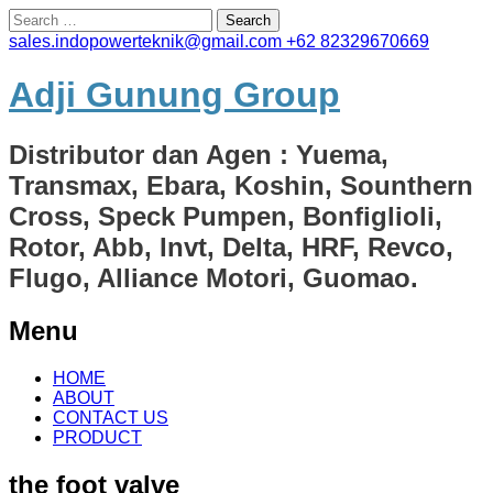
Search
for:
sales.indopowerteknik@gmail.com
+62 82329670669
Adji Gunung Group
Distributor dan Agen : Yuema,
Transmax, Ebara, Koshin, Sounthern
Cross, Speck Pumpen, Bonfiglioli,
Rotor, Abb, Invt, Delta, HRF, Revco,
Flugo, Alliance Motori, Guomao.
Menu
Skip
HOME
to
ABOUT
content
CONTACT US
PRODUCT
the foot valve